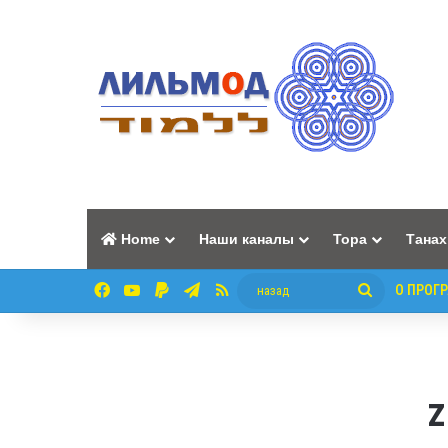
Home
Наши каналы
Тора
Танах
Facebook
YouTube
Paypal
Telegram
RSS
назад
О ПРОГ
z