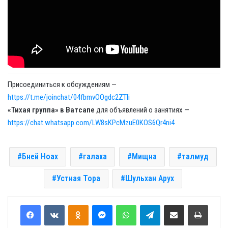
Присоединиться к обсуждениям —
https://t.me/joinchat/04fbmvOOgdc2ZTli
«Тихая группа» в Ватсапе
для объявлений о занятиях —
https://chat.whatsapp.com/LW8sKPcMzuE0KOS6Qr4ni4
Бней Ноах
галаха
Мищна
талмуд
Устная Тора
Шульхан Арух
Odnoklassniki
Messenger
WhatsApp
Telegram
Share via Email
Print