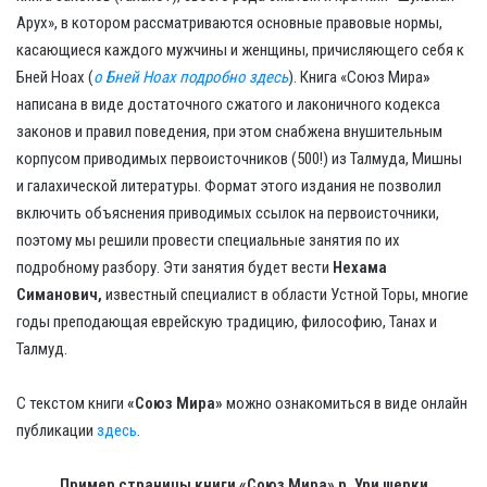
Арух», в котором рассматриваются основные правовые нормы,
касающиеся каждого мужчины и женщины, причисляющего себя к
Бней Ноах (
о Бней Ноах подробно здесь
). Книга «Союз Мира
»
написана в виде достаточного сжатого и лаконичного кодекса
законов и правил поведения, при этом снабжена внушительным
корпусом приводимых первоисточников (500!) из Талмуда, Мишны
и галахической литературы. Формат этого издания не позволил
включить объяснения приводимых ссылок на первоисточники,
поэтому мы решили провести специальные занятия по их
подробному разбору. Эти занятия будет вести
Нехама
Симанович,
известный специалист в области Устной Торы, многие
годы преподающая еврейскую традицию, философию, Танах и
Талмуд.
С текстом книги
«Союз Мира»
можно ознакомиться в виде онлайн
публикации
здесь
.
Пример страницы книги «Союз Мира» р. Ури шерки