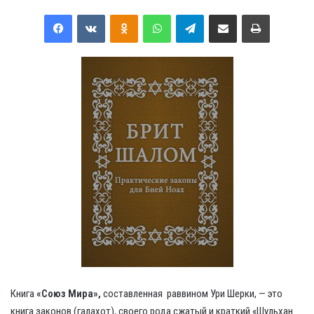
Facebook
VKontakte
Odnoklassniki
WhatsApp
Telegram
Share via Email
Print
Книга
«Союз Мира»,
составленная раввином Ури Шерки, — это
книга законов (галахот), своего рода сжатый и краткий «Шульхан