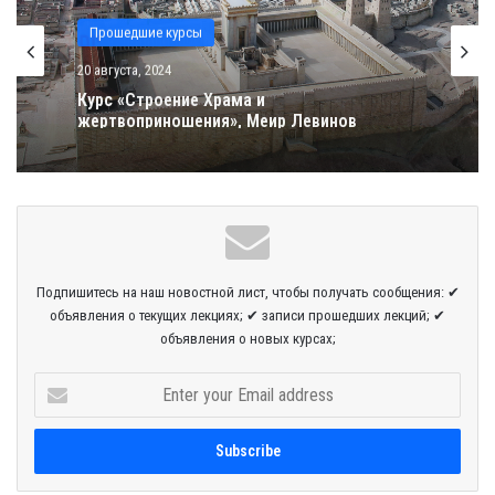
Прошедшие курсы
Прошедшие курсы
20 августа, 2024
20 августа, 2024
Обсуждение книги «Святость и природа»
рав Ури Шерки
Курс «Строение Храма и
жертвоприношения», Меир Левинов
Подпишитесь на наш новостной лист, чтобы получать сообщения: ✔
объявления о текущих лекциях; ✔ записи прошедших лекций; ✔
объявления о новых курсах;
E
n
t
e
r