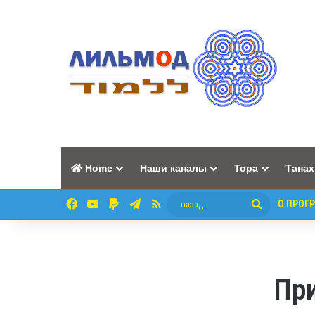
Home
Наши каналы
Тора
Танах
Facebook
YouTube
Paypal
Telegram
RSS
назад
О ПРОГ
Пр