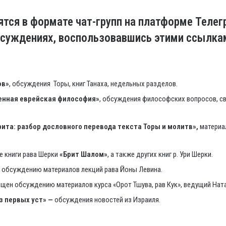
тся в формате чат-групп на платформе Телег
суждениях, воспользовавшись этими ссылка
ов»
, обсуждения Торы, книг Танаха, недельных разделов.
енная еврейская философия»
, обсуждения философских вопросов, св
рита: разбор дословного перевода текста Торы и молитв»,
материа
 книги рава Шерки
«Брит Шалом»
, а также других книг р. Ури Шерки.
 обсуждению материалов лекций рава Йоны Левина.
щен обсуждению материалов курса «Орот Тшува, рав Кук», ведущий Нат
з первых уст» —
обсуждения новостей из Израиля.