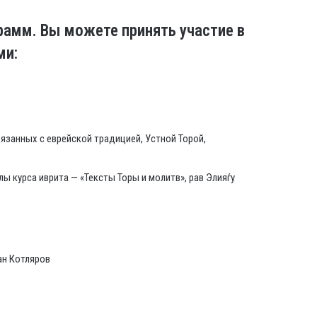
рамм. Вы можете принять участие в
ми:
язанных с еврейской традицией, Устной Торой,
лы курса иврита — «Тексты Торы и молитв», рав Элияѓу
ан Котляров