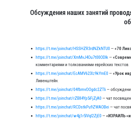
Обсуждения наших занятий проводя
об
https://t.me/joinchat/HSSHZR3rdNZkNTU0
—
«70 Лик
https://t.me/joinchat/XmMvJ4Ou7t00ODlk
—
«Соврем
комментариями и толкованиями еврейских текстов.
https://t.me/joinchat/EcAMV623lz9kYmE0
—
«Урок ив
Ливенштейн.
https://t.me/joinchat/04fbmvOOgdc2ZTli
— обсуждение
https://t.me/joinchat/rZBll4Yp5iFjZjA0
— чат посвящен
https://t.me/joinchat/RCDstkPu9ZWAOBei
— чат посвя
https://t.me/joinchat/w4jj1r5lVqI2ZjE0
—
«ИЗРАИЛЬ «и