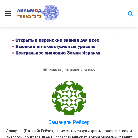
Меню
на
Главная
/
Эммануль Рейзер
Эммануль Рейзер
Эмануэль (Евгений) Рейзер, занимаясь межкультурным пространством и
диалогом, подготовил ее в исследовательских и образовательных целях