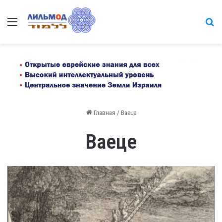
Меню
на
Главная
/
Ваеце
Ваеце