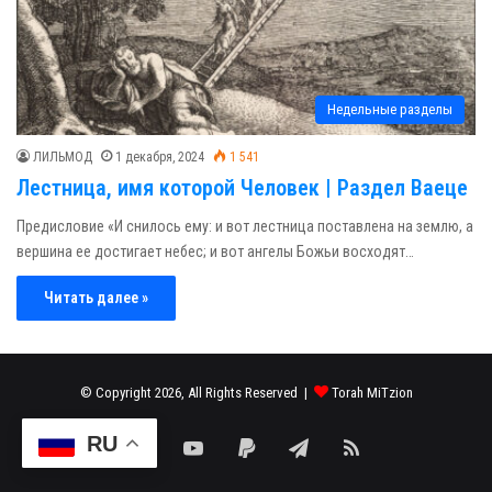
Недельные разделы
ЛИЛЬМОД
1 декабря, 2024
1 541
Лестница, имя которой Человек | Раздел Ваеце
Предисловие «И снилось ему: и вот лестница поставлена на землю, а
вершина ее достигает небес; и вот ангелы Божьи восходят…
Читать далее »
© Copyright 2026, All Rights Reserved |
Torah MiTzion
RU
Facebook
YouTube
Paypal
Telegram
RSS