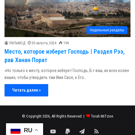
Недельные разделы
ЛИЛЬМОД
30 августа, 2024
194
Место, которое изберет Господь | Раздел Рээ,
рав Ханан Порат
«Но только к месту, которое изберет Господь, Б-г ваш, из всех колен
ваших, чтобы утвердить там Имя Свое, к Его…
Читать далее »
© Copyright 2026, All Rights Reserved |
Torah MiTzion
RU
Facebook
YouTube
Paypal
Telegram
RSS