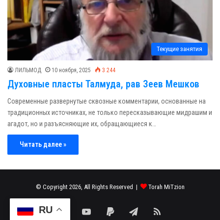
Текущие занятия
ЛИЛЬМОД
10 ноября, 2025
3 244
Духовные пласты Талмуда, рав Зеев Мешков
Современные развернутые сквозные комментарии, основанные на
традиционных источниках, не только пересказывающие мидрашим и
агадот, но и разъясняющие их, обращающиеся к…
Читать далее »
© Copyright 2026, All Rights Reserved |
Torah MiTzion
RU
Facebook
YouTube
Paypal
Telegram
RSS