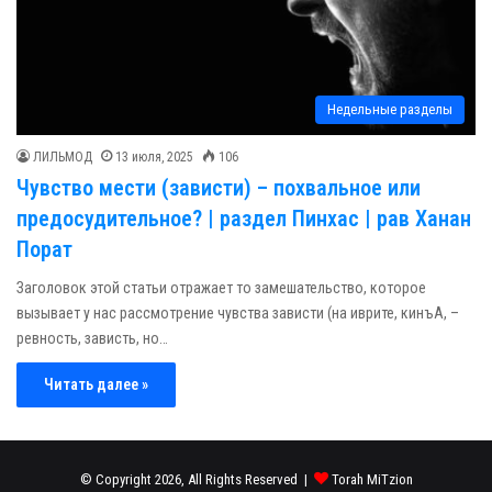
Недельные разделы
ЛИЛЬМОД
13 июля, 2025
106
Чувство мести (зависти) – похвальное или
предосудительное? | раздел Пинхас | рав Ханан
Порат
Заголовок этой статьи отражает то замешательство, которое
вызывает у нас рассмотрение чувства зависти (на иврите, кинъА, –
ревность, зависть, но…
Читать далее »
© Copyright 2026, All Rights Reserved |
Torah MiTzion