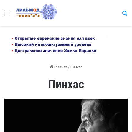
Меню
на
Главная
/
Пинхас
Пинхас