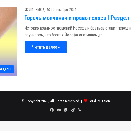
ЛИЛЬМОД
22 декабря, 2024
Горечь молчания и право голоса | Раздел
История взаимоотношений Йосефа и братьев ставит перед 
случилось, что братья Йосефа скатились до…
Читать далее »
азделы
© Copyright 2026, All Rights Reserved |
Torah MiTzion
Facebook
YouTube
Paypal
Telegram
RSS