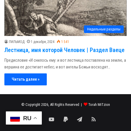
Недельные разделы
ЛИЛЬМОД
1 декабря, 2024
1 541
Лестница, имя которой Человек | Раздел Ваеце
Предисловие «И снилось ему: и вот лестница поставлена на землю, а
вершина ее достигает небес; и вот ангелы Божьи восходят…
Читать далее »
© Copyright 2026, All Rights Reserved |
Torah MiTzion
RU
Facebook
YouTube
Paypal
Telegram
RSS