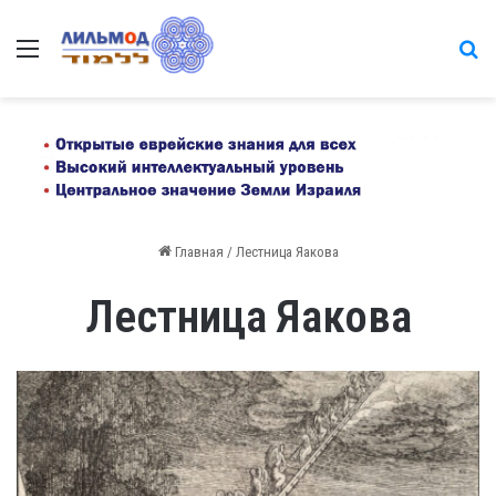
Меню
на
Главная
/
Лестница Яакова
Лестница Яакова