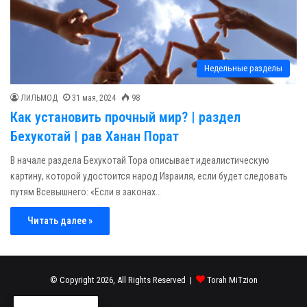
Недельные разделы
ЛИЛЬМОД
31 мая, 2024
98
Как установить прочный мир? | раздел
Бехукотай | рав Ханан Порат
В начале раздела Бехукотай Тора описывает идеалистическую
картину, которой удостоится народ Израиля, если будет следовать
путям Всевышнего: «Если в законах…
Читать далее »
© Copyright 2026, All Rights Reserved |
Torah MiTzion