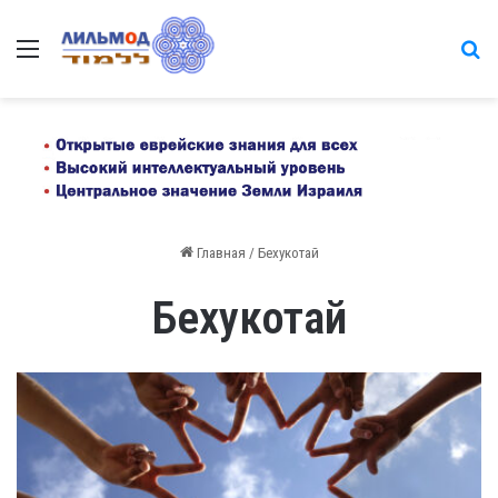
Меню
на
Главная
/
Бехукотай
Бехукотай