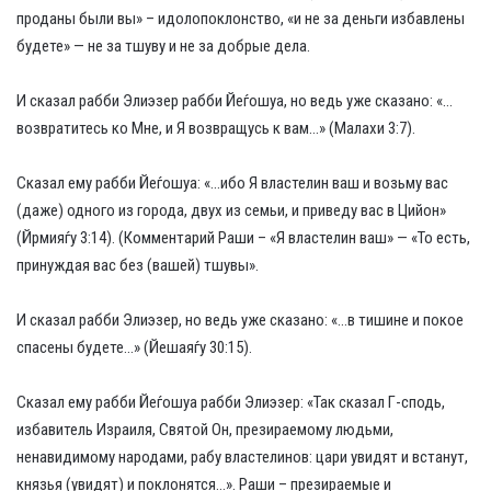
проданы были вы» – идолопоклонство, «и не за деньги избавлены
будете» — не за тшуву и не за добрые дела.
И сказал рабби Элиэзер рабби Йеѓошуа, но ведь уже сказано: «…
возвратитесь ко Мне, и Я возвращусь к вам…» (Малахи 3:7).
Сказал ему рабби Йеѓошуа: «…ибо Я властелин ваш и возьму вас
(даже) одного из города, двух из семьи, и приведу вас в Цийон»
(Йрмияѓу 3:14). (Комментарий Раши – «Я властелин ваш» — «То есть,
принуждая вас без (вашей) тшувы».
И сказал рабби Элиэзер, но ведь уже сказано: «…в тишине и покое
спасены будете…» (Йешаяѓу 30:15).
Сказал ему рабби Йеѓошуа рабби Элиэзер: «Так сказал Г-сподь,
избавитель Израиля, Святой Он, презираемому людьми,
ненавидимому народами, рабу властелинов: цари увидят и встанут,
князья (увидят) и поклонятся…». Раши – презираемые и