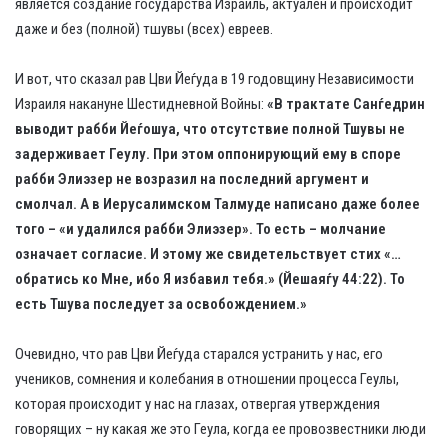
является создание государства Израиль, актуален и происходит
даже и без (полной) тшувы (всех) евреев.
И вот, что сказал рав Цви Йеѓуда в 19 годовщину Независимости
Израиля накануне Шестидневной Войны:
«В трактате Санѓедрин
выводит рабби Йеѓошуа, что отсутствие полной Тшувы не
задерживает Геулу. При этом оппонирующий ему в споре
рабби Элиэзер не возразил на последний аргумент и
смолчал. А в Иерусалимском Талмуде написано даже более
того – «и удалился рабби Элиэзер». То есть – молчание
означает согласие. И этому же свидетельствует стих «
…
обратись ко Мне, ибо Я избавил тебя.
» (Йешаяѓу 44:22). То
есть Тшува последует за освобождением.»
Очевидно, что рав Цви Йеѓуда старался устранить у нас, его
учеников, сомнения и колебания в отношении процесса Геулы,
которая происходит у нас на глазах, отвергая утверждения
говорящих – ну какая же это Геула, когда ее провозвестники люди