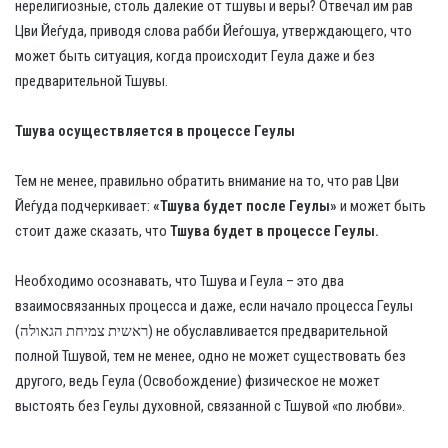
нерелигиозные, столь далекие от тшувы и веры? Отвечал им рав
Цви Йеѓуда, приводя слова рабби Йеѓошуа, утверждающего, что
может быть ситуация, когда происходит Геула даже и без
предварительной Тшувы.
Тшува осуществляется в процессе Геулы
Тем не менее, правильно обратить внимание на то, что рав Цви
Йеѓуда подчеркивает:
«Тшува будет после Геулы»
и может быть
стоит даже сказать, что
Тшува будет в процессе Геулы.
Необходимо осознавать, что Тшува и Геула – это два
взаимосвязанных процесса и даже, если начало процесса Геулы
(ראשית צמיחת הגאולה) не обуславливается предварительной
полной Тшувой, тем не менее, одно не может существовать без
другого, ведь Геула (Освобождение) физическое не может
выстоять без Геулы духовной, связанной с Тшувой «по любви».