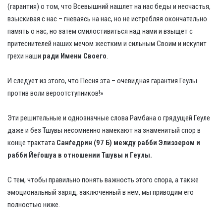
(гарантия) о том, что Всевышний нашлет на нас беды и несчастья,
взыскивая с нас – гневаясь на нас, но не истребляя окончательно
память о нас, но затем смилостивиться над нами и взыщет с
притеснителей наших мечом жестким и сильным Своим и искупит
грехи наши
ради Имени Своего
.
И следует из этого, что Песня эта – очевидная гарантия Геулы
против воли вероотступников!»
Эти решительные и однозначные слова Рамбана о грядущей Геуле
даже и без Тшувы несомненно намекают на знаменитый спор в
конце трактата
Санѓедрин (97 Б) между рабби Элиэзером и
рабби Йеѓошуа в отношении Тшувы и Геулы.
С тем, чтобы правильно понять важность этого спора, а также
эмоциональный заряд, заключенный в нем, мы приводим его
полностью ниже.