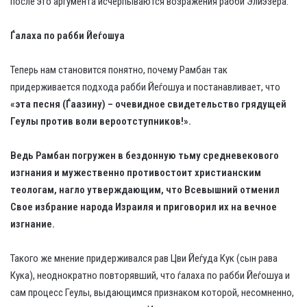
после это аргумента исчерпываются возражения рабби Элиэзера.
Ѓалаха по рабби Йеѓошуа
Теперь нам становится понятно, почему Рамбан так
придерживается подхода рабби Йеѓошуа и постанавливает, что
«эта песня (Ѓаазину) – очевидное свидетельство грядущей
Геулы против воли вероотступников!».
Ведь Рамбан погружен в бездонную тьму средневекового
изгнания и мужественно противостоит христианским
теологам, нагло утверждающим, что Всевышний отменил
Свое избрание народа Израиля и приговорил их на вечное
изгнание.
Такого же мнение придерживался рав Цви Йеѓуда Кук (сын рава
Кука), неоднократно повторявший, что ѓалаха по рабби Йеѓошуа и
сам процесс Геулы, выдающимся признаком которой, несомненно,