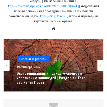
хевруты. || Объявления о занятиях -
https://chat.whatsapp.com/LW8sKPcMzuE0KOS6Qr4ni4
. || Убедительная
просьба помочь нам в проведении занятий - возможности
пожертвования здесь -
https://bit.ly/31aZfNO
, включая переводы на
карточку в России и Украине.
We
bsit
e
Недельные разделы
19 сентября, 2025
Экзистенциальный подход мудрецов к
исполнению заповедей | Раздел Ки Таво,
рав Ханан Порат