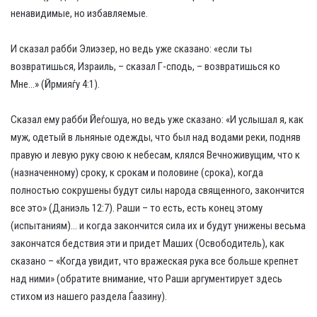
ненавидимые, но избавляемые.
И сказал рабби Элиэзер, но ведь уже сказано: «если ты
возвратишься, Израиль, – сказал Г-сподь, – возвратишься ко
Мне…» (Йрмияѓу 4:1).
Сказал ему рабби Йеѓошуа, но ведь уже сказано: «И услышал я, как
муж, одетый в льняные одежды, что был над водами реки, подняв
правую и левую руку свою к небесам, клялся Вечноживущим, что к
(назначенному) сроку, к срокам и половине (срока), когда
полностью сокрушены будут силы народа священного, закончится
все это» (Даниэль 12:7). Раши – то есть, есть конец этому
(испытаниям)… и когда закончится сила их и будут унижены весьма
закончатся бедствия эти и придет Маших (Освободитель), как
сказано – «Когда увидит, что вражеская рука все больше крепнет
над ними» (обратите внимание, что Раши аргументирует здесь
стихом из нашего раздела Ѓаазину).