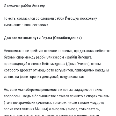
И смолчал рабби Элиэзер.
То есть, согласился со словами рабби Йеѓошуа, поскольку
«молчание – знак согласия».
Два возможных пути Геулы (Освобождения)
Невозможно не прийти в великое волнение, представляя себе этот
бурный спор между рабби Элиэзером и рабби Йеѓошуа,
происходящий в стенах Бейт мидраша (Дома Учения), стены
которого дрожат от мощности аргументов, приводимых каждым
из них, на фоне горячих дискуссий, ведущихся там.
Но, если мы наберемся решимости и все же зададимся таким
вопросом – ведь в большинстве случаев принято в спорах танаим
(тана по-арамейски «учитель», во множ. числе танаим —мудрец
эпохи составления Мишны) и амораим (амора, толкователь,
оратор, учитель; во множ. числе — амораим — мудрец эпохи