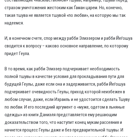
составляющие «насильственной» тшувы, например, тшувы перед
страхом уничтожения жестоким как Ѓаман царем. Но, конечно,
такая тшува не является тшувой «по любви», на которую мы так
надеемся.
И, в конечном счете, спор между рабби Элиэзером и рабби Йеѓошуа
сводится к вопросу – каково основное направление, по которому
придет Геула.
В то время, как рабби Элиэзер подчеркивает необходимость
полной тшувы в качестве условия для прокладывания пути для
будущей Геулы, даже если она и задерживается, рабби Йеѓошуа
подчеркивает очевидность Геулы, приход которой неизбежен в
любом случае, даже, если Израиль и не удостоится сделать Тшуву
по любви. И его последний аргумент о «муже, одетом в льняные
одежды» из книги Даниэля представляется ему решающим
доказательством того, что наступит конец мукам рассеяния и
начнется процесс Геулы даже и без предварительной тшувы. И