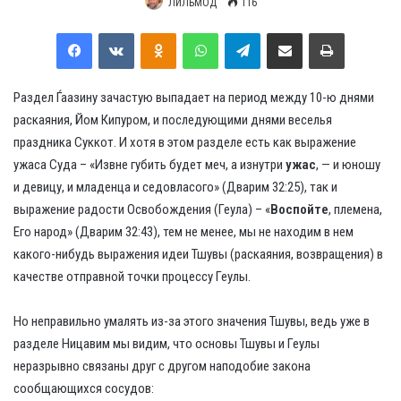
ЛИЛЬМОД
116
Facebook
VKontakte
Odnoklassniki
WhatsApp
Telegram
Share via Email
Print
Раздел Ѓаазину зачастую выпадает на период между 10-ю днями
раскаяния, Йом Кипуром, и последующими днями веселья
праздника Суккот. И хотя в этом разделе есть как выражение
ужаса Суда – «Извне губить будет меч, а изнутри
ужас
, — и юношу
и девицу, и младенца и седовласого» (Дварим 32:25), так и
выражение радости Освобождения (Геула) – «
Воспойте
, племена,
Его народ» (Дварим 32:43), тем не менее, мы не находим в нем
какого-нибудь выражения идеи Тшувы (раскаяния, возвращения) в
качестве отправной точки процессу Геулы.
Но неправильно умалять из-за этого значения Тшувы, ведь уже в
разделе Ницавим мы видим, что основы Тшувы и Геулы
неразрывно связаны друг с другом наподобие закона
сообщающихся сосудов: