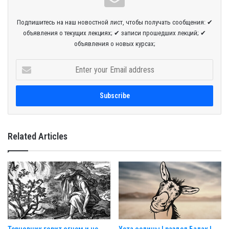
Подпишитесь на наш новостной лист, чтобы получать сообщения: ✔
объявления о текущих лекциях; ✔ записи прошедших лекций; ✔
объявления о новых курсах;
E
n
t
e
r
y
o
Related Articles
u
r
E
m
a
i
l
a
d