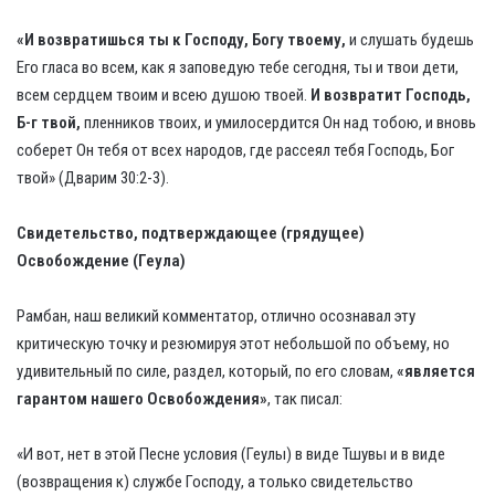
«И возвратишься ты к Господу, Богу твоему,
и слушать будешь
Его гласа во всем, как я заповедую тебе сегодня, ты и твои дети,
всем сердцем твоим и всею душою твоей.
И возвратит Господь,
Б-г твой,
пленников твоих, и умилосердится Он над тобою, и вновь
соберет Он тебя от всех народов, где рассеял тебя Господь, Бог
твой» (Дварим 30:2-3).
Свидетельство, подтверждающее (грядущее)
Освобождение (Геула)
Рамбан, наш великий комментатор, отлично осознавал эту
критическую точку и резюмируя этот небольшой по объему, но
удивительный по силе, раздел, который, по его словам,
«является
гарантом нашего Освобождения»
, так писал:
«И вот, нет в этой Песне условия (Геулы) в виде Тшувы и в виде
(возвращения к) службе Господу, а только свидетельство