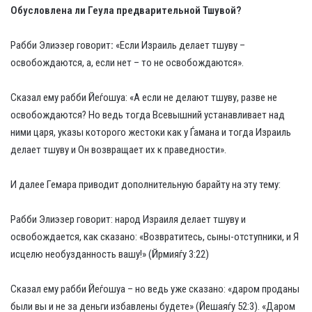
Обусловлена ли Геула предварительной Тшувой?
Рабби Элиэзер говорит
:
«Если Израиль делает тшуву –
освобождаются, а, если нет – то не освобождаются».
Сказал ему рабби Йеѓошуа: «А если не делают тшуву, разве не
освобождаются? Но ведь тогда Всевышний устанавливает над
ними царя, указы которого жестоки как у Ѓамана и тогда Израиль
делает тшуву и Он возвращает их к праведности».
И далее Гемара приводит дополнительную барайту на эту тему:
Рабби Элиэзер говорит: народ Израиля делает тшуву и
освобождается, как сказано: «Возвратитесь, сыны-отступники, и Я
исцелю необузданность вашу!» (Йрмияѓу 3:22)
Сказал ему рабби Йеѓошуа – но ведь уже сказано: «даром проданы
были вы и не за деньги избавлены будете» (Йешаяѓу 52:3). «Даром