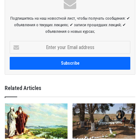
Подпишитесь на наш новостной лист, чтобы получать сообщения: ✔
объявления о текущих лекциях; ✔ записи прошедших лекций; ✔
объявления о новых курсах;
E
n
t
e
r
y
o
Related Articles
u
r
E
m
a
i
l
a