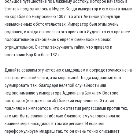
большое путешествие по Ближнему Востоку, которое началось в
Египте и продолжилось в Иудее. Когда император и его свита плыли
на корабле по Нилу осенью 130 г., то этот Антиной утонул при
невыясненных обстоятельствах. Император был этим очень
подавлен, и когда он после этого приехал в Иудею, то его прежнее
положительное отношение к евреям сменилось на резко
отрицательное. Он стал закручивать гайки, что привело к
восстанию Бар Кохбы в 132 г.
Давайте сравним эту историю с мидрашем и сосредоточимся не на
его фактической части, а на моральной. Тогда мидраш можно
суммировать так: благодаря нелепой случайности или
недопониманию у императора Адриана на Ближнем Востоке
пострадал (или даже погиб) близкий ему человек. Это так
повлияло на императора, что он ответил репрессиями против тех,
кто мог быть связан с гибелью близкого ему человека или по
крайней мере находился в том же регионе. И если мы
переформулируем мидраш так, то он очень точно описывает