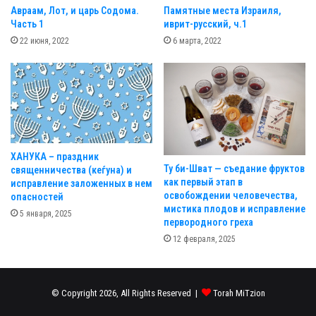
d
Авраам, Лот, и царь Содома.
Памятные места Израиля,
d
Часть 1
иврит-русский, ч.1
r
22 июня, 2022
6 марта, 2022
e
s
s
ХАНУКА – праздник
Ту би-Шват — съедание фруктов
священничества (кеѓуна) и
как первый этап в
исправление заложенных в нем
освобождении человечества,
опасностей
мистика плодов и исправление
5 января, 2025
первородного греха
12 февраля, 2025
© Copyright 2026, All Rights Reserved |
Torah MiTzion