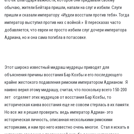
его ей. Благодаря важности, которой они придавали своему
обычаю, жители Бейтара пришли, напали на слуг и избили. Слуги
пришли и сказали императору: «Иудеи восстали против тебя». Тогда
император выступил против них с войной.» В пересказах часто
добавляется, что евреи не просто избили слуг дочери императора
Адриана, но и она сама погибла в потасовке.
Этот широко известный мидраш мудрецы приводят для
объяснения причины восстания Бар Кохбы и его последующего
крайне жестокого подавления римским императором Адрианом. Я
наивно верил этому мидрашу, считая, что поскольку всего 150-200
лет отделяет этих мудрецов от восстания Бар Кохбы, то
историческая канва восстания еще не совсем стерлась в их памяти.
Но все же я решил проверить: ведь император Адриан- это
историческая личность, описанная несколькими римскими
историками, и нам про него известно очень многое. Стал я искать в