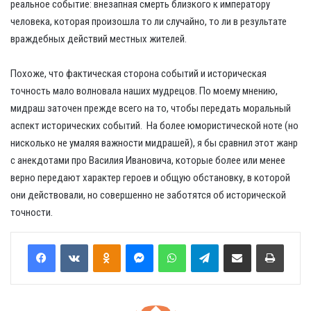
реальное событие: внезапная смерть близкого к императору
человека, которая произошла то ли случайно, то ли в результате
враждебных действий местных жителей.
Похоже, что фактическая сторона событий и историческая
точность мало волновала наших мудрецов. По моему мнению,
мидраш заточен прежде всего на то, чтобы передать моральный
аспект исторических событий. На более юмористической ноте (но
нисколько не умаляя важности мидрашей), я бы сравнил этот жанр
с анекдотами про Василия Ивановича, которые более или менее
верно передают характер героев и общую обстановку, в которой
они действовали, но совершенно не заботятся об исторической
точности.
Odnoklassniki
Messenger
WhatsApp
Telegram
Share via Email
Print