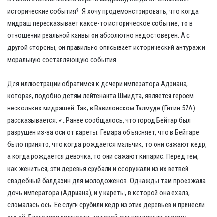
исторические события? Я хочу продемонстрировать, что когда
мидраш пересказывает какое-то историческое событие, то в
отношении реальной канвы он абсолютно недостоверен. А с
другой стороны, он правильно описывает исторический антураж и
моральную составляющую события.
Для иллюстрации обратимся к дочери императора Адриана,
которая, подобно детям лейтенанта Шмидта, является героем
нескольких мидрашей. Так, в Вавилонском Талмуде (Гитин 57А)
рассказывается: «…Ранее сообщалось, что город Бейтар был
разрушен из-за оси от кареты. Гемара объясняет, что в Бейтаре
было принято, что когда рождается мальчик, то они сажают кедр,
а когда рождается девочка, то они сажают кипарис. Перед тем,
как жениться, эти деревья срубали и сооружали из их ветвей
свадебный балдахин для молодоженов. Однажды там проезжала
дочь императора (Адриана), и у кареты, в которой она ехала,
сломалась ось. Ее слуги срубили кедр из этих деревьев и принесли